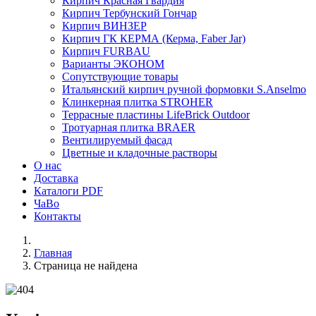
Кирпич Красная Гвардия
Кирпич Тербунский Гончар
Кирпич ВИНЗЕР
Кирпич ГК КЕРМА (Керма, Faber Jar)
Кирпич FURBAU
Варианты ЭКОНОМ
Сопутствующие товары
Итальянский кирпич ручной формовки S.Anselmo
Клинкерная плитка STROHER
Террасные пластины LifeBrick Outdoor
Тротуарная плитка BRAER
Вентилируемый фасад
Цветные и кладочные растворы
О нас
Доставка
Каталоги PDF
ЧаВо
Контакты
Главная
Страница не найдена