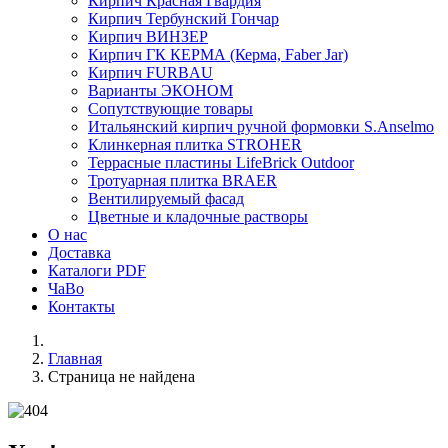
Кирпич Красная Гвардия
Кирпич Тербунский Гончар
Кирпич ВИНЗЕР
Кирпич ГК КЕРМА (Керма, Faber Jar)
Кирпич FURBAU
Варианты ЭКОНОМ
Сопутствующие товары
Итальянский кирпич ручной формовки S.Anselmo
Клинкерная плитка STROHER
Террасные пластины LifeBrick Outdoor
Тротуарная плитка BRAER
Вентилируемый фасад
Цветные и кладочные растворы
О нас
Доставка
Каталоги PDF
ЧаВо
Контакты
Главная
Страница не найдена