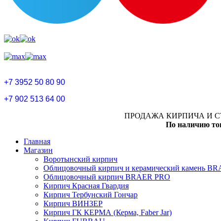
+7 3952 50 80 90
+7 902 513 64 00
ПРОДАЖА КИРПИЧА И С
По наличию то
Главная
Магазин
Воротынский кирпич
Облицовочный кирпич и керамический камень B
Облицовочный кирпич BRAER PRO
Кирпич Красная Гвардия
Кирпич Тербунский Гончар
Кирпич ВИНЗЕР
Кирпич ГК КЕРМА (Керма, Faber Jar)