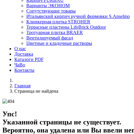
Кирпич FURBAU
Варианты ЭКОНОМ
Сопутствующие товары
Итальянский кирпич ручной формовки S.Anselmo
Клинкерная плитка STROHER
Террасные пластины LifeBrick Outdoor
Тротуарная плитка BRAER
Вентилируемый фасад
Цветные и кладочные растворы
О нас
Доставка
Каталоги PDF
ЧаВо
Контакты
Главная
Страница не найдена
Упс!
Указанной страницы не существует.
Вероятно, она удалена или Вы ввели не