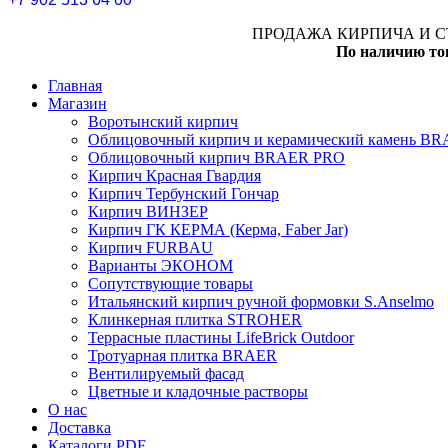
ПРОДАЖА КИРПИЧА И С
По наличию то
Главная
Магазин
Воротынский кирпич
Облицовочный кирпич и керамический камень B
Облицовочный кирпич BRAER PRO
Кирпич Красная Гвардия
Кирпич Тербунский Гончар
Кирпич ВИНЗЕР
Кирпич ГК КЕРМА (Керма, Faber Jar)
Кирпич FURBAU
Варианты ЭКОНОМ
Сопутствующие товары
Итальянский кирпич ручной формовки S.Anselmo
Клинкерная плитка STROHER
Террасные пластины LifeBrick Outdoor
Тротуарная плитка BRAER
Вентилируемый фасад
Цветные и кладочные растворы
О нас
Доставка
Каталоги PDF