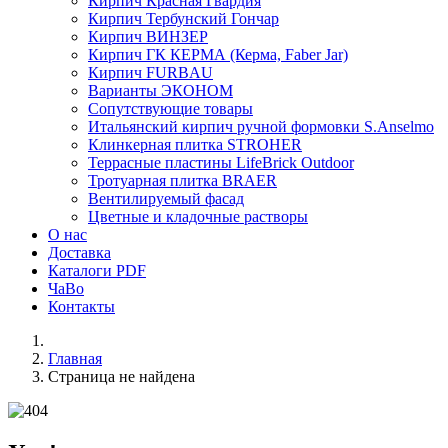
Кирпич Красная Гвардия
Кирпич Тербунский Гончар
Кирпич ВИНЗЕР
Кирпич ГК КЕРМА (Керма, Faber Jar)
Кирпич FURBAU
Варианты ЭКОНОМ
Сопутствующие товары
Итальянский кирпич ручной формовки S.Anselmo
Клинкерная плитка STROHER
Террасные пластины LifeBrick Outdoor
Тротуарная плитка BRAER
Вентилируемый фасад
Цветные и кладочные растворы
О нас
Доставка
Каталоги PDF
ЧаВо
Контакты
Главная
Страница не найдена